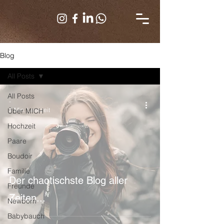
Blog
All Posts
All Posts
-
2 Min. Lesezeit
Über MICH
Hochzeit
Paare
Boudoir
Familie
Der chaotischste Blog aller
Freunde
Zeiten...
Newborn
Babybauch